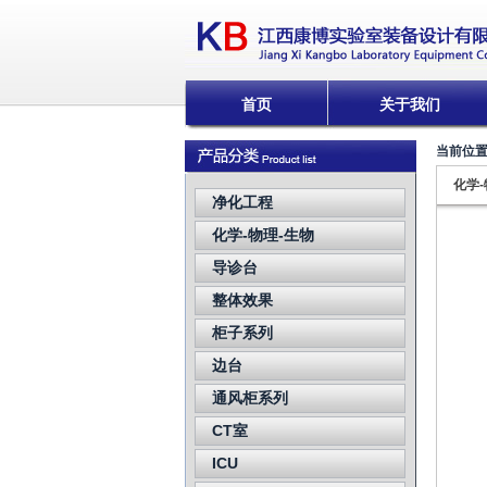
首页
关于我们
当前位
化学-
净化工程
化学-物理-生物
导诊台
整体效果
柜子系列
边台
通风柜系列
CT室
ICU